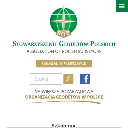

Aktualności
Kalendarz wydarzeń
O nas
Stowarzyszenie Geodetów Polskich
Zarząd
ASSOCIATION OF POLISH SURVEYORS
Koła Oddziału Warszawskiego
Sekcje
ODDZIAŁ W WARSZAWIE
In Memoriam

Dokumenty

Biuletyn
NAJWIĘKSZA POZARZĄDOWA
ORGANIZACJA GEODETÓW W POLSCE
Szkolenia
Integracja
Szkolenia