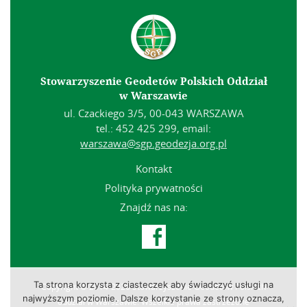
Stowarzyszenie Geodetów Polskich Oddział
w Warszawie
ul. Czackiego 3/5, 00-043 WARSZAWA
tel.: 452 425 299, email:
warszawa@sgp.geodezja.org.pl
Kontakt
Polityka prywatności
Znajdź nas na:

Ta strona korzysta z ciasteczek aby świadczyć usługi na
Copyright © 2014-2026 Stowarzyszenie Geodetów Polskich
najwyższym poziomie. Dalsze korzystanie ze strony oznacza,
oddział w Warszawie. Wszelkie prawa zastrzeżone