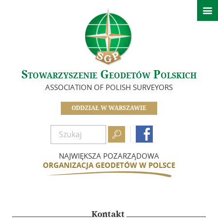

Aktualności
Kalendarz wydarzeń
O nas
Stowarzyszenie Geodetów Polskich
Zarząd
ASSOCIATION OF POLISH SURVEYORS
Koła Oddziału Warszawskiego
Sekcje
ODDZIAŁ W WARSZAWIE
In Memoriam

Dokumenty

Biuletyn
NAJWIĘKSZA POZARZĄDOWA
ORGANIZACJA GEODETÓW W POLSCE
Szkolenia
Integracja
Kontakt