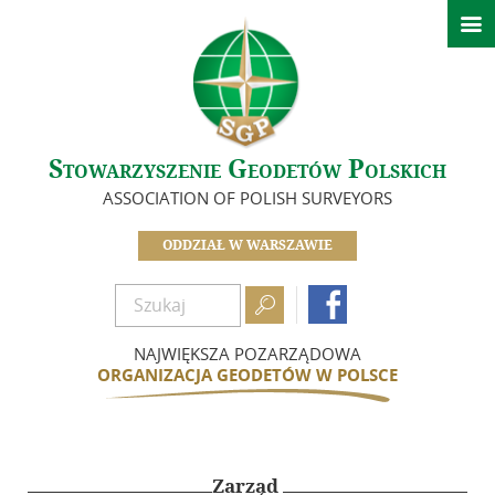

Aktualności
Kalendarz wydarzeń
O nas
Stowarzyszenie Geodetów Polskich
Zarząd
ASSOCIATION OF POLISH SURVEYORS
Koła Oddziału Warszawskiego
Sekcje
ODDZIAŁ W WARSZAWIE
In Memoriam

Dokumenty

Biuletyn
NAJWIĘKSZA POZARZĄDOWA
ORGANIZACJA GEODETÓW W POLSCE
Szkolenia
Integracja
Zarząd