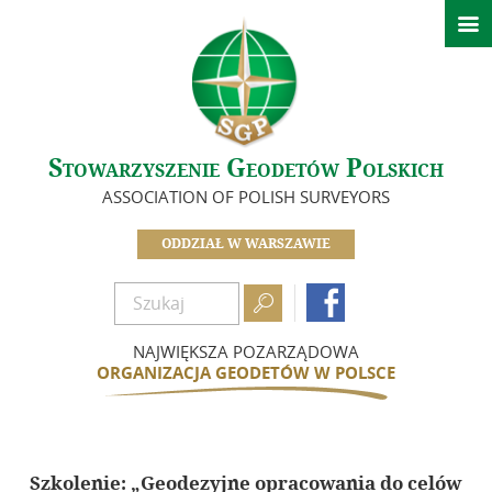

Aktualności
Kalendarz wydarzeń
O nas
Stowarzyszenie Geodetów Polskich
Zarząd
ASSOCIATION OF POLISH SURVEYORS
Koła Oddziału Warszawskiego
Sekcje
ODDZIAŁ W WARSZAWIE
In Memoriam

Dokumenty

Biuletyn
NAJWIĘKSZA POZARZĄDOWA
ORGANIZACJA GEODETÓW W POLSCE
Szkolenia
Integracja
Szkolenie: „Geodezyjne opracowania do celów