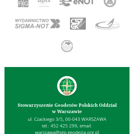
Stowarzyszenie Geodetów Polskich Oddział
w Warszawie
ul. Czackiego 3/5, 00-043 WARSZAWA
tel.: 452 425 299, email:
warszawa@sgp.geodezja.org.pl