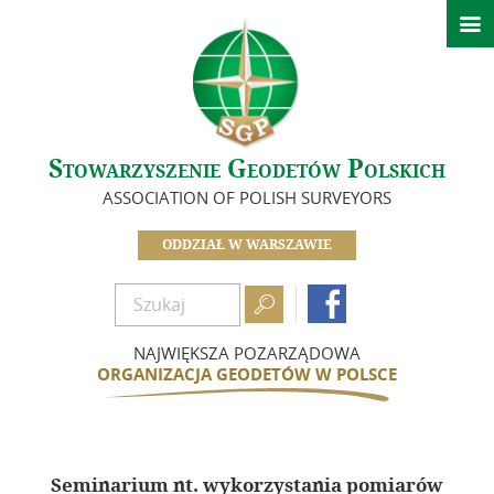

Aktualności
Kalendarz wydarzeń
O nas
Stowarzyszenie Geodetów Polskich
Zarząd
ASSOCIATION OF POLISH SURVEYORS
Koła Oddziału Warszawskiego
Sekcje
ODDZIAŁ W WARSZAWIE
In Memoriam

Dokumenty

Biuletyn
NAJWIĘKSZA POZARZĄDOWA
ORGANIZACJA GEODETÓW W POLSCE
Szkolenia
Integracja
Seminarium nt. wykorzystania pomiarów