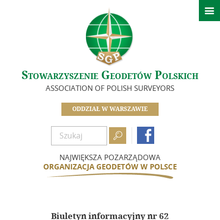

Aktualności
Kalendarz wydarzeń
O nas
Stowarzyszenie Geodetów Polskich
Zarząd
ASSOCIATION OF POLISH SURVEYORS
Koła Oddziału Warszawskiego
Sekcje
ODDZIAŁ W WARSZAWIE
In Memoriam

Dokumenty

Biuletyn
NAJWIĘKSZA POZARZĄDOWA
ORGANIZACJA GEODETÓW W POLSCE
Szkolenia
Integracja
Biuletyn informacyjny nr 62