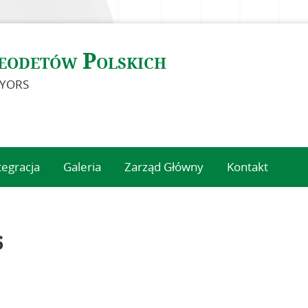
eodetów Polskich
EYORS
tegracja
Galeria
Zarząd Główny
Kontakt
6