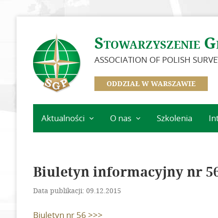
Stowarzyszenie G
ASSOCIATION OF POLISH SURV
ODDZIAŁ W WARSZAWIE
Aktualności
O nas
Szkolenia
In
Kalendarz wydarzeń
Zarząd
Koła Oddziału
Warszawskiego
Biuletyn informacyjny nr 5
Sekcje
Data publikacji: 09.12.2015
In Memoriam
Biuletyn nr 56 >>>
Dokumenty